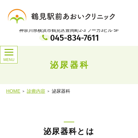
メ
イ
鶴見駅前あおいクリニック
ン
コ
ン
神奈川県横浜市鶴見区豊岡町2-3 フーガ3ビル 5F
テ
045-834-7611
ン
ツ
泌尿器科
HOME
診療内容
泌尿器科
泌尿器科とは