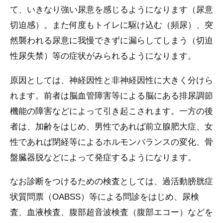
て、いきなり強い尿意を感じるようになります（尿意
切迫感）。また何度もトイレに駆け込む（頻尿）、突
然襲われる尿意に我慢できずに漏らしてしまう（切迫
性尿失禁）等の症状がみられるようになります。
原因としては、神経因性と非神経因性に大きく分けら
れます。前者は脳血管障害等による脳にある排尿調節
機能の障害などによって引き起こされます。一方の後
者は、加齢をはじめ、男性であれば前立腺肥大症、女
性であれば閉経等によるホルモンバランスの変化、骨
盤臓器脱などによって発症するようになります。
なお診断をつけるための検査としては、過活動膀胱症
状質問票（OABSS）等による問診をはじめ、尿検
査、血液検査、腹部超音波検査（腹部エコー）などを