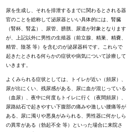
尿を生成し、それを排泄するまでに関わるとされる器
官のことを総称して泌尿器といい具体的には、腎臓
（腎杯、腎盂）、尿管、膀胱、尿道が対象となります
が、上記以外に男性の生殖器（前立腺、精巣、精嚢、
精管、陰茎 等）を含むのが泌尿器科です。これらで
起きたとされる何らかの症状や病気について診療して
いきます。
よくみられる症状としては、トイレが近い（頻尿）、
尿が出にくい、残尿感がある、尿に血が混じっている
（血尿）、夜中に何度もトイレに行く（夜間頻尿）、
尿路結石で起きやすい下腹部の痛みや激しい腰痛等が
ある、尿に濁りや悪臭がみられる、男性器に何かしら
の異常がある（勃起不全 等）といった場合に来院さ