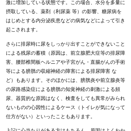
激に増加している状態です。この場合、水分を多量に
摂取している、薬剤（利尿薬 等）の影響、糖尿病を
はじめとする内分泌疾患などの病気などによって引き
起こされます。
さらに排尿時に尿をしっかり出すことができないこと
による残尿の蓄積（原因は、前立腺肥大症等の排尿障
害、腰部椎間板ヘルニアや子宮がん・直腸がんの手術
等による膀胱の収縮神経の障害による排尿障害 な
ど）もあります。そのほかには、膀胱炎や前立腺炎等
の尿路感染症による膀胱の知覚神経の刺激による頻
尿、器質的な原因はなく、検査をしても異常がみられ
ないものの心因性によるケース（トイレが気になって
仕方がない）といったこともあります。
上記に心当たりがある方はもちろん、原因はよくわか