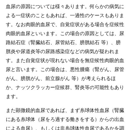
血尿の原因については様々あります。何らかの病気に
よる一症状のこともあれば、一過性のケースもありま
す。なお肉眼的血尿で、自覚症状がある場合を症候性
肉眼的血尿といいます。この場合の原因としては、尿
路結石症（腎臓結石、尿管結石、膀胱結石 等）、膀
胱炎や尿道炎等の尿路感染症などの病気が疑われま
す。また自覚症状が現れない場合を無症候性肉眼的血
尿と言います。この場合は、悪性腫瘍（腎がん、尿管
がん、膀胱がん、前立腺がん 等）が考えられるほ
か、ナッツクラッカー症候群、腎炎等の可能性もあり
ます。
また顕微鏡的血尿であれば、まず糸球体性血尿（腎臓
にある糸球体（尿をろ過する働きをする）からの出血
による血尿）、もしくは非糸球体性血尿であるかを調