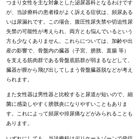
つまり女性を主な対象とした泌尿器科となるわけです
が、当診療科の患者様がよく訴える症状は、頻尿ある
いは尿漏れです。この場合、腹圧性尿失禁や切迫性尿
失禁の可能性が考えられ、両方とも悩んでいるという
方も少なくありません。これらについては、加齢や出
産の影響で、骨盤内の臓器（子宮、膀胱、直腸 等）
を支える筋肉群である骨盤底筋群が弱まるなどして、
臓器が膣から飛び出してしまう骨盤臓器脱などが考え
られます。
また女性器は男性器と比較すると尿道が短いので、細
菌に感染しやすく膀胱炎になりやすいこともありま
す。これによって頻尿や排尿痛などがみられることも
あります。
いずれにしても、当診療科はデリケートゾーンで発症