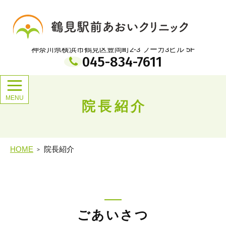
メ
イ
鶴見駅前あおいクリニック
ン
コ
ン
神奈川県横浜市鶴見区豊岡町2-3 フーガ3ビル 5F
テ
045-834-7611
ン
ツ
院長紹介
HOME
院長紹介
ごあいさつ