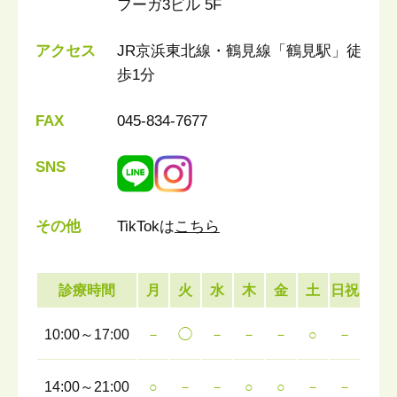
フーガ3ビル 5F
アクセス
JR京浜東北線・鶴見線「鶴見駅」徒
歩1分
FAX
045-834-7677
SNS
その他
TikTokは
こちら
診療時間
月
火
水
木
金
土
日祝
10:00～17:00
－
◯
－
－
－
○
－
14:00～21:00
○
－
－
○
○
－
－